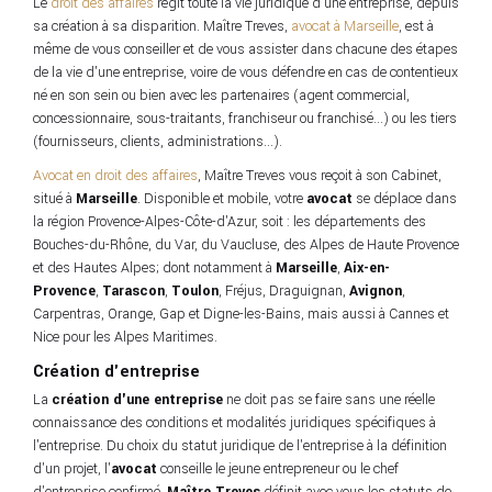
Le
droit des affaires
régit toute la vie juridique d'une entreprise, depuis
sa création à sa disparition. Maître Treves,
avocat à Marseille
, est à
même de vous conseiller et de vous assister dans chacune des étapes
de la vie d'une entreprise, voire de vous défendre en cas de contentieux
né en son sein ou bien avec les partenaires (agent commercial,
concessionnaire, sous-traitants, franchiseur ou franchisé...) ou les tiers
(fournisseurs, clients, administrations...).
Avocat en droit des affaires
, Maître Treves vous reçoit à son Cabinet,
situé à
Marseille
. Disponible et mobile, votre
avocat
se déplace dans
la région Provence-Alpes-Côte-d'Azur, soit : les départements des
Bouches-du-Rhône, du Var, du Vaucluse, des Alpes de Haute Provence
et des Hautes Alpes; dont notamment à
Marseille
,
Aix-en-
Provence
,
Tarascon
,
Toulon
, Fréjus, Draguignan,
Avignon
,
Carpentras, Orange, Gap et Digne-les-Bains, mais aussi à Cannes et
Nice pour les Alpes Maritimes.
Création d'entreprise
La
création d'une entreprise
ne doit pas se faire sans une réelle
connaissance des conditions et modalités juridiques spécifiques à
l'entreprise. Du choix du statut juridique de l'entreprise à la définition
d'un projet, l'
avocat
conseille le jeune entrepreneur ou le chef