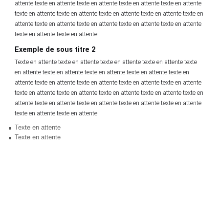
attente texte en attente texte en attente texte en attente texte en attente
texte en attente texte en attente texte en attente texte en attente texte en
attente texte en attente texte en attente texte en attente texte en attente
texte en attente texte en attente.
Exemple de sous titre 2
Texte en attente texte en attente texte en attente texte en attente texte
en attente texte en attente texte en attente texte en attente texte en
attente texte en attente texte en attente texte en attente texte en attente
texte en attente texte en attente texte en attente texte en attente texte en
attente texte en attente texte en attente texte en attente texte en attente
texte en attente texte en attente.
Texte en attente
Texte en attente
Texte en attente
Texte en attente
Texte en attente
Exemple de sous titre 3
Texte en attente texte en attente texte en attente texte en attente texte
en attente texte en attente texte en
attente texte en attente
texte en
attente texte en attente texte en attente texte en attente texte en attente