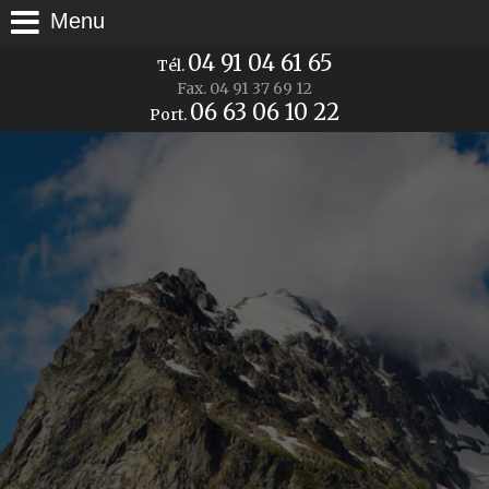
Menu
04 91 04 61 65
Tél.
Fax.
04 91 37 69 12
06 63 06 10 22
Port.