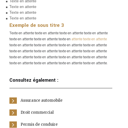
Texte en attente
Texte en attente
Texte en attente
Texte en attente
Exemple de sous titre 3
Texte en attente texte en attente texte en attente texte en attente
texte en attente texte en attente texte en
attente texte en attente
texte en attente texte en attente texte en attente texte en attente
texte en attente texte en attente texte en attente texte en attente
texte en attente texte en attente texte en attente texte en attente
texte en attente texte en attente texte en attente texte en attente.
Consultez également :
Assurance automobile
Droit commercial
Permis de conduire