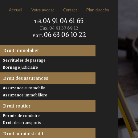
Accueil
Votre avocat
Contact
Plan d'accès
04 91 04 61 65
Tél.
Fax.
04 91 37 69 12
06 63 06 10 22
Port.
Droit
immobilier
Servitudes
de passage
Bornage
judiciaire
Droit
des assurances
Assurance
automobile
Assurance
immobilière
Droit
routier
Permis
de conduire
Droit
des transports
Droit
administratif